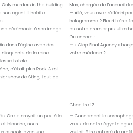
« Only murders in the building
Max, chargée de l’accueil des
 son agent. Il habite
— Allô, vous avez réfléchi p
is…
hologramme ? Fleuri très « fas
d’une cérémonie à son image
ou notre premier prix ultra b
Ou encore :
in dans l’église avec des
— « Clap Final Agency » bonjou
 clinquants de la reine
votre médecin ?
classe totale…
e, c’était plus Rock & roll
nier show de Sting, tout de
Chapitre 12
ès. On se croyait un peu à la
— Concernant le sarcophage, 
 et blanche, nous
vœux de notre égyptologue ét
s asseoir, avec une
voulait être enterré de prof