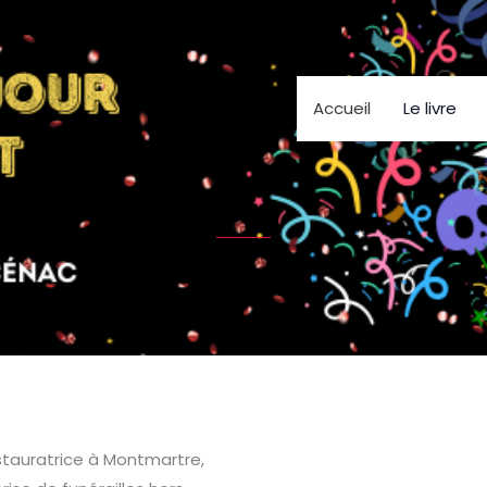
Accueil
Le livre
estauratrice à Montmartre,