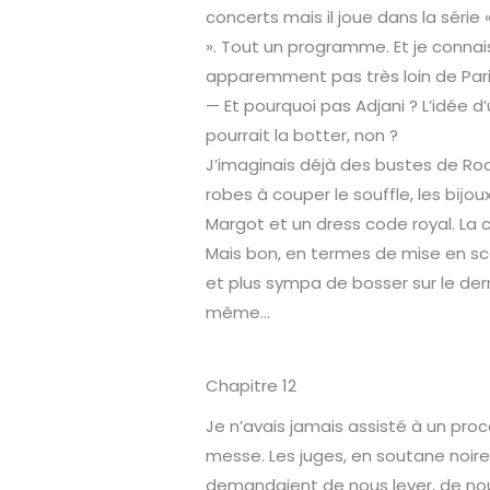
concerts mais il joue dans la série 
». Tout un programme. Et je connais
apparemment pas très loin de Par
— Et pourquoi pas Adjani ? L’idée 
pourrait la botter, non ?
J’imaginais déjà des bustes de Rod
robes à couper le souffle, les bĳoux
Margot et un dress code royal. La 
Mais bon, en termes de mise en scèn
et plus sympa de bosser sur le der
même…
Chapitre 12
Je n’avais jamais assisté à un proc
messe. Les juges, en soutane noire
demandaient de nous lever, de nou