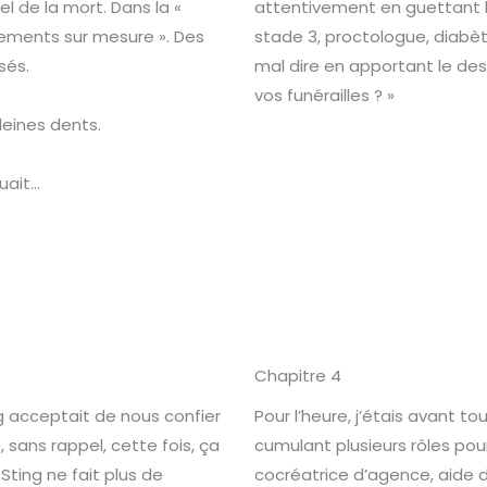
l de la mort. Dans la «
attentivement en guettant le
rements sur mesure ». Des
stade 3, proctologue, diabèt
sés.
mal dire en apportant le des
vos funérailles ? »
pleines dents.
uait…
Chapitre 4
 acceptait de nous confier
Pour l’heure, j’étais avant 
, sans rappel, cette fois, ça
cumulant plusieurs rôles po
Sting ne fait plus de
cocréatrice d’agence, aide 