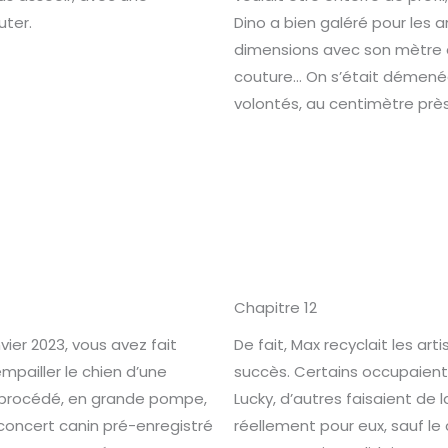
uter.
Dino a bien galéré pour les 
dimensions avec son mètre de
couture… On s’était démené
volontés, au centimètre près
Chapitre 12
nvier 2023, vous avez fait
De fait, Max recyclait les a
pailler le chien d’une
succès. Certains occupaien
 procédé, en grande pompe,
Lucky, d’autres faisaient de 
concert canin pré-enregistré
réellement pour eux, sauf le c