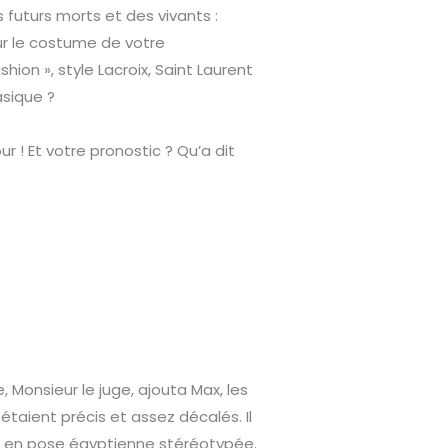
 futurs morts et des vivants :
our le costume de votre
hion », style Lacroix, Saint Laurent
asique ?
r ! Et votre pronostic ? Qu’a dit
Monsieur le juge, ajouta Max, les
aient précis et assez décalés. Il
il, en pose égyptienne stéréotypée.