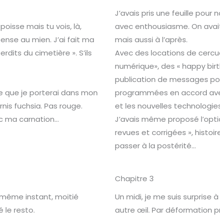
J’avais pris une feuille pour 
poisse mais tu vois, là,
avec enthousiasme. On avait
ense au mien. J’ai fait ma
mais aussi à l’après.
terdits du cimetière ». S’ils
Avec des locations de cercuei
numérique», des « happy birt
publication de messages po
e que je porterai dans mon
programmées en accord avec no
rnis fuchsia. Pas rouge.
et les nouvelles technologie
ec ma carnation…
J’avais même proposé l’opti
revues et corrigées », histoir
passer à la postérité…
Chapitre 3
 même instant, moitié
Un midi, je me suis surprise 
é le resto.
autre œil. Par déformation pr