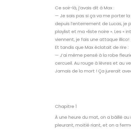
Ce soir-là, j’avais dit à Max :
— Je sais pas si ça va me porter la 
depuis l’enterrement de Lucas, je p
playlist et ma «liste noire ». Les « in
viennent, je fais une attaque illico!
Et tandis que Max éclatait de rire :
— J’ai même pensé à la robe fleuri
cercueil. Au rouge à lèvres et au ve
Jamais de la mort ! Ça jurerait av
Chapitre 1
À une heure du mat, on a bâillé au
pleurant, moitié riant, et on a ferm