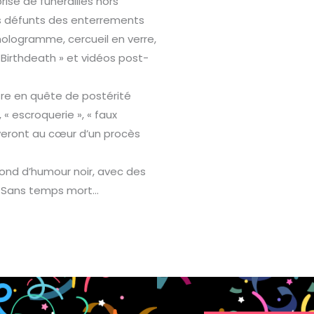
rise de funérailles hors
rs défunts des enterrements
hologramme, cercueil en verre,
 Birthdeath » et vidéos post-
tre en quête de postérité
 « escroquerie », « faux
veront au cœur d’un procès
fond d’humour noir, avec des
r. Sans temps mort…